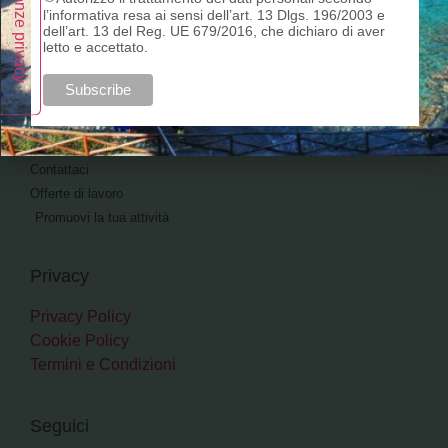
Vicino
l’informativa resa ai sensi dell’art. 13 Dlgs. 196/2003 e
Cerca
dell’art. 13 del Reg. UE 679/2016, che dichiaro di aver
letto e accettato.
About
Chi Siamo
Contattaci
Offerte di lavoro
Promuovi la tua attività
Privacy
Privacy Policy
Cookie Policy
Termini e Condizioni
Seguici