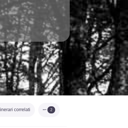
tinerari correlati
2