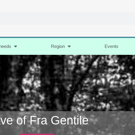
 needs
Region
Events
ve of Fra Gentile